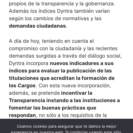
propios de la transparencia y la gobernanza.
Además los índices Dyntra también varían
según los cambios de normativas y las
demandas ciudadanas
.
A día de hoy, teniendo en cuenta el
compromiso con la ciudadanía y las recientes
demandas surgidas a través del diálogo social,
Dyntra incorpora
nuevos indicadores a sus
índices para evaluar la publicación de las
titulaciones que acreditan la formación de
los
Cargos
. Con esta nueva incorporación,
además, se pretende
incentivar la
Transparencia instando a las instituciones a
fomentar las buenas prácticas que
respondan
, no sólo a los requisitos de la
Información Pública, si no también
a las
Usamos cookies para asegurar que te damos la mejor
demandas sociales
que exigen cada vez más
experiencia en nuestra web. Si continúas usando este sitio,