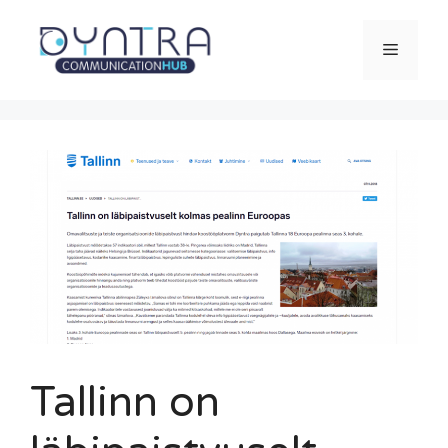
Saltar
al
Menú
contenido
Tallinn on