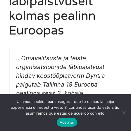
läbipaistvuselt
kolmas pealinn
Euroopas
…Omavalitsuste ja teiste
organisatsioonide läbipaistvust
hindav koostööplatvorm Dyntra
paigutab Tallinna 18 Euroopa
pealinna seas 3. kohale…
Usamos cookies para asegurar que te damos la mejor
experiencia en nuestra web. Si continúas usando este sitio,
asumiremos que estás de acuerdo con ello.
Aceptar