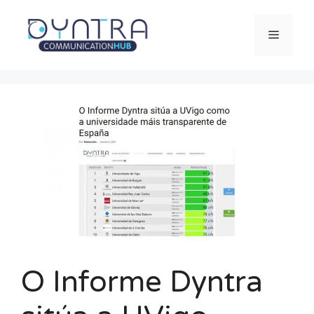
Saltar
al
Menú
contenido
O Informe Dyntra