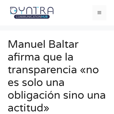
Saltar
al
Menú
contenido
Manuel Baltar
afirma que la
transparencia «no
es solo una
obligación sino una
actitud»