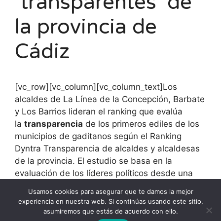
‘transparentes’ de
la provincia de
Cádiz
[vc_row][vc_column][vc_column_text]Los
alcaldes de La Línea de la Concepción, Barbate
y Los Barrios lideran el ranking que evalúa
la
transparencia
de los primeros ediles de los
municipios de gaditanos según el Ranking
Dyntra Transparencia de alcaldes y alcaldesas
de la provincia. El estudio se basa en la
evaluación de los líderes políticos desde una
visión ciudadana, abierta, transparente y de
Usamos cookies para asegurar que te damos la mejor
carácter dinámico, han apuntado desde Dyntra.
experiencia en nuestra web. Si continúas usando este sitio,
[/vc_column_text][/vc_column][/vc_row]
asumiremos que estás de acuerdo con ello.