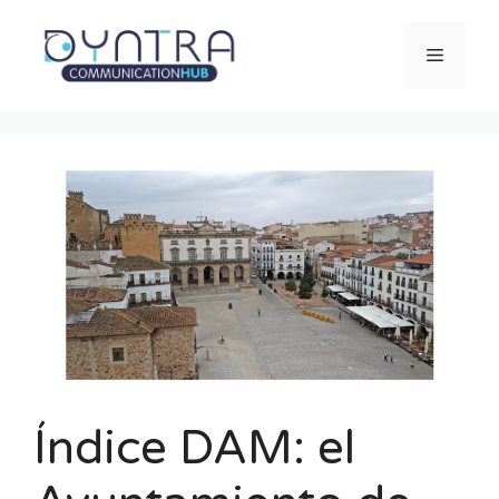
Saltar
al
Menú
contenido
Índice DAM: el