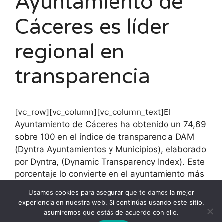
Ayuntamiento de
Cáceres es líder
regional en
transparencia
[vc_row][vc_column][vc_column_text]El
Ayuntamiento de Cáceres ha obtenido un 74,69
sobre 100 en el índice de transparencia DAM
(Dyntra Ayuntamientos y Municipios), elaborado
por Dyntra, (Dynamic Transparency Index). Este
porcentaje lo convierte en el ayuntamiento más
transparente de la región, superando en más
Usamos cookies para asegurar que te damos la mejor
de 28 puntos al siguiente.[/vc_column_text]
experiencia en nuestra web. Si continúas usando este sitio,
[/vc_column][/vc_row]
asumiremos que estás de acuerdo con ello.