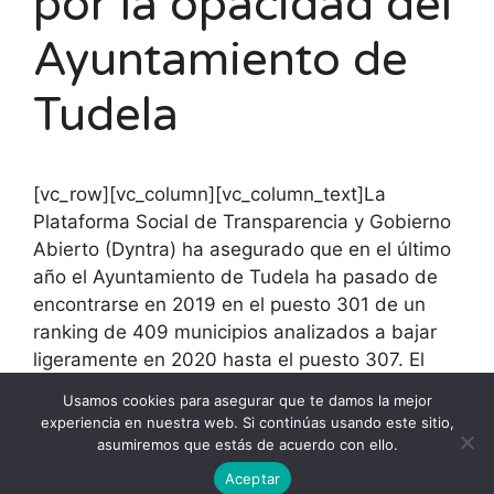
por la opacidad del
Ayuntamiento de
Tudela
[vc_row][vc_column][vc_column_text]La
Plataforma Social de Transparencia y Gobierno
Abierto (Dyntra) ha asegurado que en el último
año el Ayuntamiento de Tudela ha pasado de
encontrarse en 2019 en el puesto 301 de un
ranking de 409 municipios analizados a bajar
ligeramente en 2020 hasta el puesto 307. El
índice de transparencia del la capital ribera
Usamos cookies para asegurar que te damos la mejor
cayó del 29,01% al 28,4%.[/vc_column_text]
experiencia en nuestra web. Si continúas usando este sitio,
[/vc_column][/vc_row]
asumiremos que estás de acuerdo con ello.
Aceptar