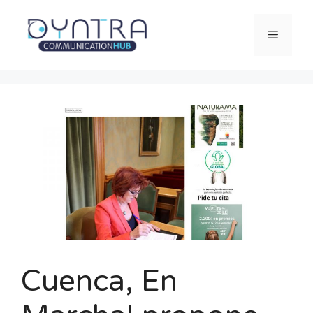
Saltar
al
Menú
contenido
Cuenca, En