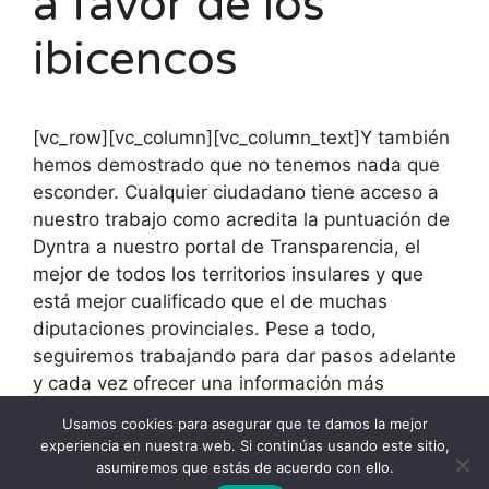
a favor de los
ibicencos
[vc_row][vc_column][vc_column_text]Y también
hemos demostrado que no tenemos nada que
esconder. Cualquier ciudadano tiene acceso a
nuestro trabajo como acredita la puntuación de
Dyntra a nuestro portal de Transparencia, el
mejor de todos los territorios insulares y que
está mejor cualificado que el de muchas
diputaciones provinciales. Pese a todo,
seguiremos trabajando para dar pasos adelante
y cada vez ofrecer una información más
rigurosa y mejor presentada a todos los
Usamos cookies para asegurar que te damos la mejor
ciudadanos. Se lo debemos.[/vc_column_text]
experiencia en nuestra web. Si continúas usando este sitio,
[/vc_column][/vc_row]
asumiremos que estás de acuerdo con ello.