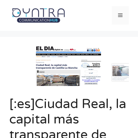
Saltar
al
Menú
contenido
[:es]Ciudad Real, la
capital más
transparente de