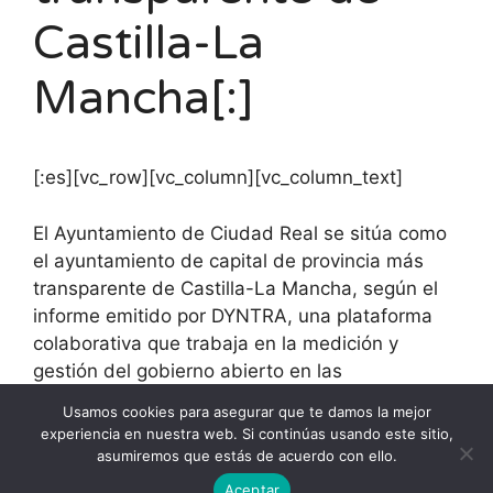
Castilla-La
Mancha[:]
[:es][vc_row][vc_column][vc_column_text]
El Ayuntamiento de Ciudad Real se sitúa como
el ayuntamiento de capital de provincia más
transparente de Castilla-La Mancha, según el
informe emitido por DYNTRA, una plataforma
colaborativa que trabaja en la medición y
gestión del gobierno abierto en las
organizaciones y para la Sociedad Civil.
Usamos cookies para asegurar que te damos la mejor
experiencia en nuestra web. Si continúas usando este sitio,
[/vc_column_text][/vc_column][/vc_row][:]
asumiremos que estás de acuerdo con ello.
Aceptar