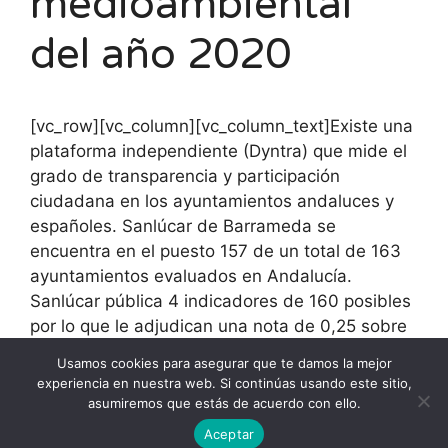
medioambiental
del año 2020
[vc_row][vc_column][vc_column_text]Existe una
plataforma independiente (Dyntra) que mide el
grado de transparencia y participación
ciudadana en los ayuntamientos andaluces y
españoles. Sanlúcar de Barrameda se
encuentra en el puesto 157 de un total de 163
ayuntamientos evaluados en Andalucía.
Sanlúcar pública 4 indicadores de 160 posibles
por lo que le adjudican una nota de 0,25 sobre
10 puntos, colocándose a la cola de Andalucía.
Usamos cookies para asegurar que te damos la mejor
(Sanlúcar de Barrameda en Dyntra).
experiencia en nuestra web. Si continúas usando este sitio,
[/vc_column_text][/vc_column][/vc_row]
asumiremos que estás de acuerdo con ello.
Aceptar