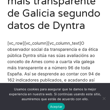
máis transparente
de Galicia segundo
datos de Dyntra
[vc_row][vc_column][vc_column_text]O
observador social da transparencia e da ética
pública Dyntra sitúa nas súas avaliacións ao
concello de Ames como a cuarta vila galega
máis transparente e a número 96 de toda
España. Así se desprende ao contar con 94 de
162 indicadores publicados, e acadando así
unha porcentaxe de transparencia de 58.02
Usamos cookies para asegurar que te damos la mejor
sobre 100.[/vc_column_text][/vc_column]
experiencia en nuestra web. Si continúas usando este sitio,
[/vc_row]
asumiremos que estás de acuerdo con ello.
Aceptar